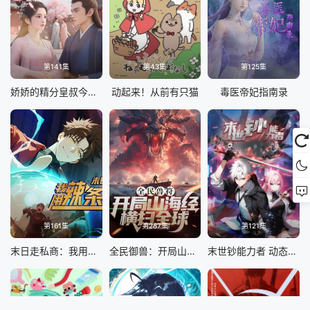
第141集
第43集
第125集
娇娇的精分皇叔今天又吃醋了
动起来！从前有只猫
毒医帝妃指南录
第161集
第287集
第121集
末日走私商：我用辣条换金砖动态漫画
全民御兽：开局山海经，我横扫全球
末世钞能力者 动态漫画