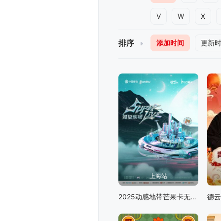
V
W
X
排序
添加时间
更新
上海站
2025动感地带芒果卡无限X SuperLive超级现场