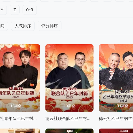
Y
Z
0-9
时间
人气排序
评分排序
12期全
10期全
11期全
德云社青年队乙巳年封箱2025
德云社联合队乙巳年封箱2025