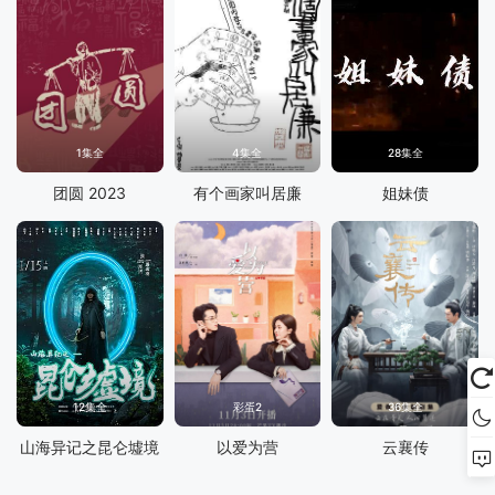
1集全
4集全
28集全
团圆 2023
有个画家叫居廉
姐妹债
12集全
彩蛋2
36集全
山海异记之昆仑墟境
以爱为营
云襄传