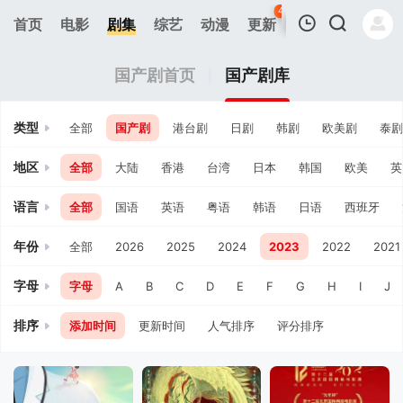
44
首页
电影
剧集
综艺
动漫
更新
热榜
APP
我的观影记录
国产剧首页
国产剧库
类型
全部
国产剧
港台剧
日剧
韩剧
欧美剧
泰剧
地区
全部
大陆
香港
台湾
日本
韩国
欧美
英
语言
全部
国语
英语
粤语
韩语
日语
西班牙
暂无观看影片的记录
年份
全部
2026
2025
2024
2023
2022
2021
字母
字母
A
B
C
D
E
F
G
H
I
J
排序
添加时间
更新时间
人气排序
评分排序