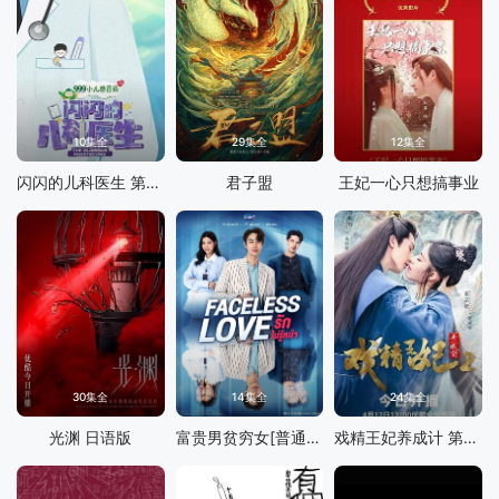
10集全
29集全
12集全
闪闪的儿科医生 第一季
君子盟
王妃一心只想搞事业
30集全
14集全
24集全
光渊 日语版
富贵男贫穷女[普通话版]
戏精王妃养成计 第二季