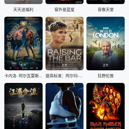
天天送福利
窗外是蓝星
音像天堂
正片
正片
正片
卡内洛· 阿尔瓦雷斯 vs 特伦斯·克劳福德
提高标准：阿尔玛·理查兹的故事
狂野伦敦