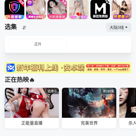
选集
大陆0线
正片
正在热映🔥
直播中
第281集
正能量直播
完美世界
杀