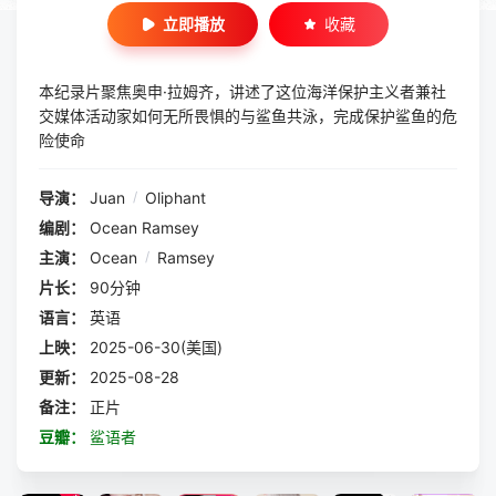
立即播放
收藏
本纪录片聚焦奥申·拉姆齐，讲述了这位海洋保护主义者兼社
交媒体活动家如何无所畏惧的与鲨鱼共泳，完成保护鲨鱼的危
险使命
导演：
Juan
/
Oliphant
编剧：
Ocean Ramsey
主演：
Ocean
/
Ramsey
片长：
90分钟
语言：
英语
上映：
2025-06-30(美国)
更新：
2025-08-28
备注：
正片
豆瓣：
鲨语者