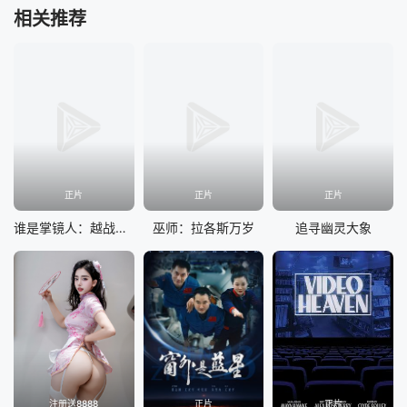
相关推荐
正片
正片
正片
谁是掌镜人：越战经典照片之谜
巫师：拉各斯万岁
追寻幽灵大象
注册送8888
正片
正片