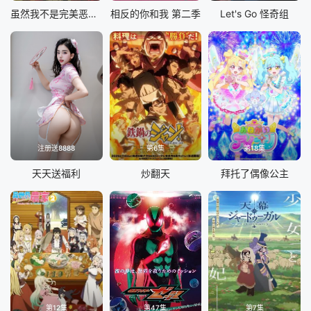
虽然我不是完美恶女～雏宫蝶鼠替换传
相反的你和我 第二季
Let's Go 怪奇组
注册送8888
第6集
第18集
天天送福利
炒翻天
拜托了偶像公主
第12集
第47集
第7集