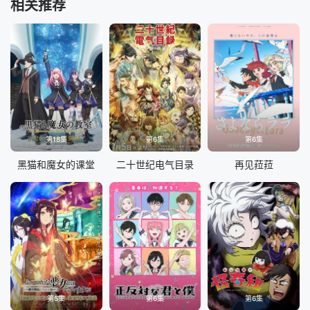
相关推荐
第18集
第6集
第6集
黑猫和魔女的课堂
二十世纪电气目录
再见菈菈
第5集
第6集
第6集