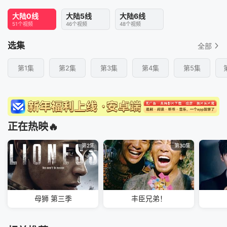
大陆0线
大陆5线
大陆6线
51个视频
46个视频
48个视频
选集
全部
第1集
第2集
第3集
第4集
第5集
正在热映🔥
第2集
第30集
母狮 第三季
丰臣兄弟！