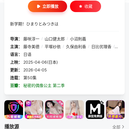
立即播放
收藏
新学期！ひまりとみつきは
导演：
藤咲淳一
/
山口健太郎
/
小沼則義
主演：
藤寺美德
/
平塚纱依
/
久保由利香
/
日比优理香
/
铃木杏
语言：
日语
上映：
2025-04-06(日本)
更新：
2026-04-05
连载：
第50集
豆瓣：
秘密的偶像公主 第二季
播放源
全部