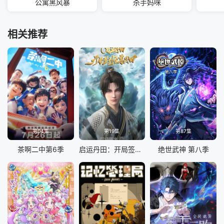
公寓黑风暴
杀手妈咪
相关推荐
第04集
第19集
第87集
茶啊二中第6季
启运丹田：开局签到至尊丹田
绝世武神 第八季