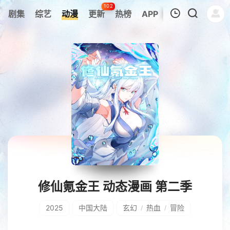
102
剧集
综艺
动漫
更新
热榜
APP
我的观影记录
暂无观看影片的记录
修仙氪金王 动态漫画 第二季
2025
中国大陆
玄幻
热血
冒险
/
/