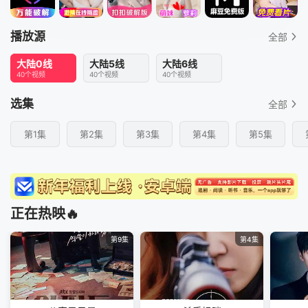
播放源
全部
大陆0线
大陆5线
大陆6线
40个视频
40个视频
40个视频
选集
全部
第1集
第2集
第3集
第4集
第5集
正在热映🔥
第9集
第4集