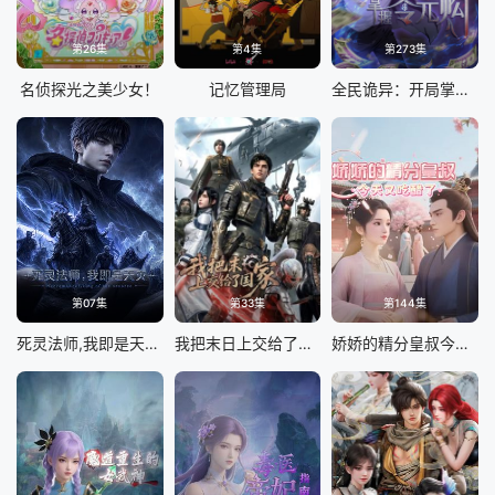
第26集
第4集
第273集
名侦探光之美少女！
记忆管理局
全民诡异：开局掌握零元购
第07集
第33集
第144集
死灵法师,我即是天灾(2026)
我把末日上交给了国家
娇娇的精分皇叔今天又吃醋了