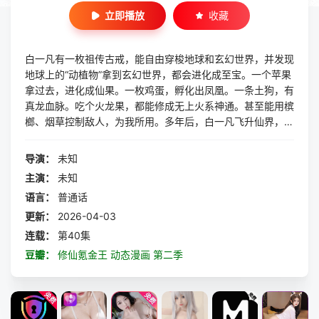
立即播放
收藏
白一凡有一枚祖传古戒，能自由穿梭地球和玄幻世界，并发现
地球上的“动植物”拿到玄幻世界，都会进化成至宝。一个苹果
拿过去，进化成仙果。一枚鸡蛋，孵化出凤凰。一条土狗，有
真龙血脉。吃个火龙果，都能修成无上火系神通。甚至能用槟
榔、烟草控制敌人，为我所用。多年后，白一凡飞升仙界，这
才震惊地发现地球，竟是诸天至高的鸿蒙祖界！
导演：
未知
主演：
未知
语言：
普通话
更新：
2026-04-03
连载：
第40集
豆瓣：
修仙氪金王 动态漫画 第二季