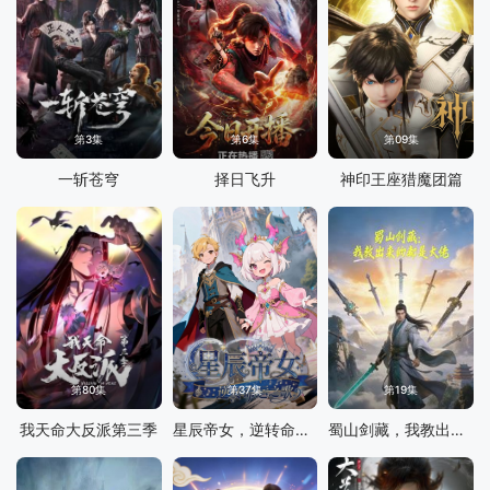
第3集
第6集
第09集
一斩苍穹
择日飞升
神印王座猎魔团篇
第80集
第37集
第19集
我天命大反派第三季
星辰帝女，逆转命运之歌
蜀山剑藏，我教出来的都是大佬动态漫画