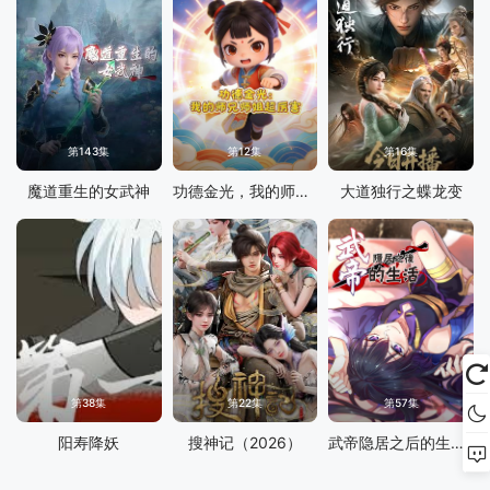
第143集
第12集
第16集
魔道重生的女武神
功德金光，我的师兄师姐超厉害 动态漫画
大道独行之蝶龙变
第38集
第22集
第57集
阳寿降妖
搜神记（2026）
武帝隐居之后的生活动态漫画