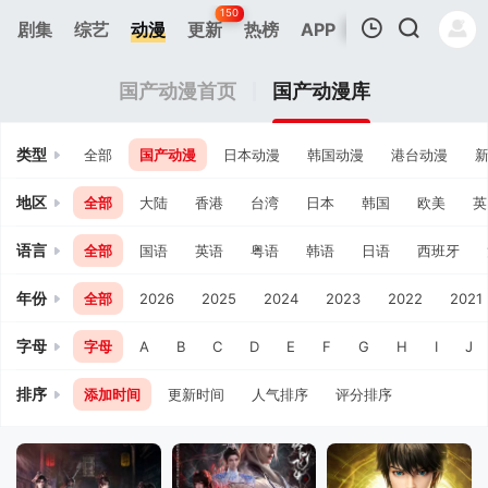
150
剧集
综艺
动漫
更新
热榜
APP
我的观影记录
国产动漫首页
国产动漫库
类型
全部
国产动漫
日本动漫
韩国动漫
港台动漫
地区
全部
大陆
香港
台湾
日本
韩国
欧美
英
语言
全部
国语
英语
粤语
韩语
日语
西班牙
暂无观看影片的记录
年份
全部
2026
2025
2024
2023
2022
2021
字母
字母
A
B
C
D
E
F
G
H
I
J
排序
添加时间
更新时间
人气排序
评分排序