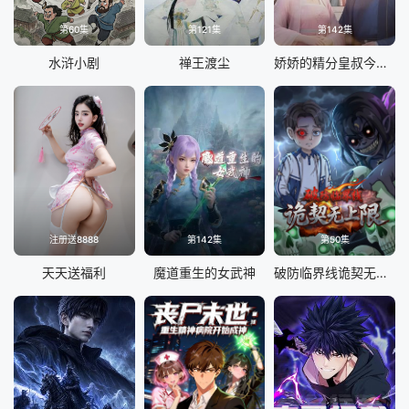
第60集
第121集
第142集
水浒小剧
禅王渡尘
娇娇的精分皇叔今天又吃醋了
注册送8888
第142集
第50集
天天送福利
魔道重生的女武神
破防临界线诡契无上限