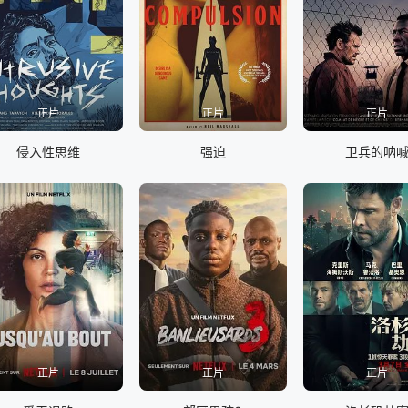
正片
正片
正片
侵入性思维
强迫
卫兵的呐
正片
正片
正片