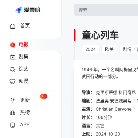
首页
童心列车
电影
2024
欧美
剧情
/
剧集
综艺
1946 年，一个名叫阿梅
贫困行动的一部分。
动漫
导演：
克里斯蒂娜·科门奇尼
43
更新
编剧：
法里奥·安德烈奥蒂
/
主演：
Christian Cervone
/
热榜
片长：
106分钟
APP
语言：
其它
上映：
2024-10-20