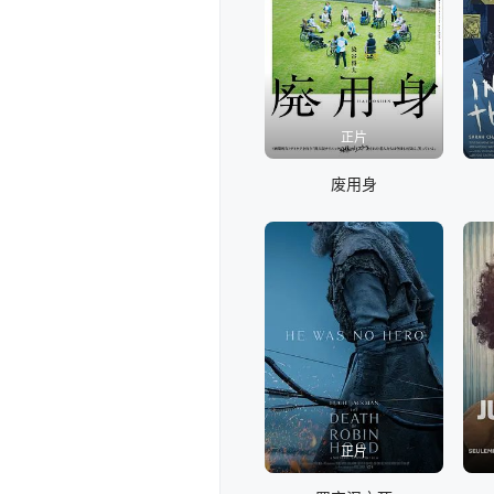
正片
废用身
正片