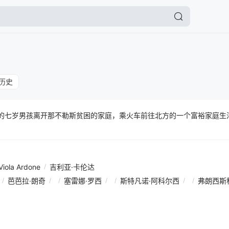
历史
里戈的七岁男孩离开那不勒斯贫困的家庭，乘火车前往北方的一个富裕家庭
Viola Ardone
/
吉利亚·卡伦达
/
芭芭拉·朗奇
/
/
塞雷娜·罗西
/
/
斯特凡诺·阿科尔西
/
/
弗朗西斯科