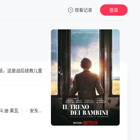
观看记录
登录
我的观影记录
生活，这是战后拯救儿童
暂无观看影片的记录
·迪·莱瓦
/
/
安东尼娅·特波
/
Ivan Zerbinati
/
/
朵拉·罗马诺
/
Gen