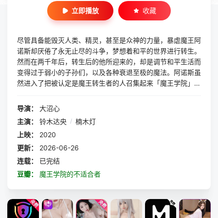
立即播放
收藏
尽管具备能毁灭人类、精灵，甚至是众神的力量，暴虐魔王阿
诺斯却厌倦了永无止尽的斗争，梦想着和平的世界进行转生。
然而在两千年后，转生后的他所迎来的，却是调节和平生活而
变得过于弱小的子孙们，以及各种衰退至极的魔法。阿诺斯虽
然进入了把被认定是魔王转生者的人召集起来「魔王学院」就
读，学院却无法看出他的实力，使他被盖上不适任者的烙印。
在众人都瞧不起他的环境里，他将唯一亲切对待自己的少女米
导演：
大沼心
夏纳为部下，不适任者（魔王）在魔族的阶级制度上迈向巅
主演：
铃木达央
/
楠木灯
峰！
上映：
2020
更新：
2026-06-26
连载：
已完结
豆瓣：
魔王学院的不适合者