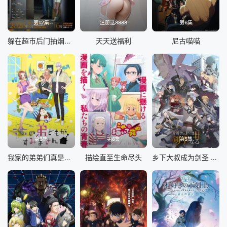
第12集
注册送8888
第6集
躲在超市后门抽烟的两人
天天送福利
尼古喵喵
第6集
第6集
第5集
我家的弟弟们真是让您费心了
描绘直至生命尽头
乡下大叔成为剑圣 第二季