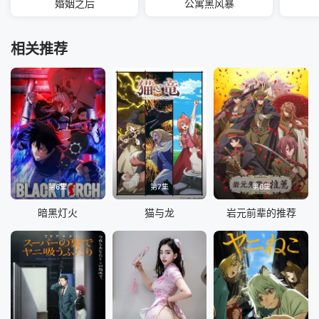
婚姻之后
公寓黑风暴
相关推荐
第6集
第7集
第6集
暗黑灯火
猫与龙
岩元前辈的推荐