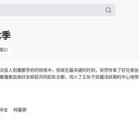
七季
魔幻
次投入到魔都学府的修炼中，但就在最关键的时刻，突然传来了好兄弟张
着魔都血族好友柳茹共同赶赴古都，闯入了正处于妖魔活跃期的中心地带
祥龙
/
柯暮卿