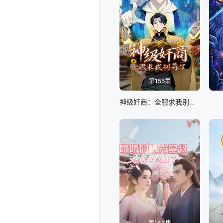
第155集
神级奸商：全服求我别薅了 动态漫画
第143集