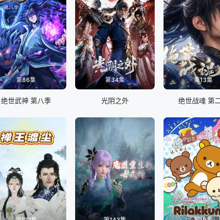
第86集
第34集
第13集
绝世武神 第八季
光阴之外
绝世战魂 第
第122集
第143集
第19集