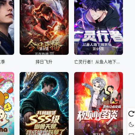
第6集
第95集
二季
择日飞升
亡灵行者！从鱼人地下城开始 动态漫画
第49集
第73集