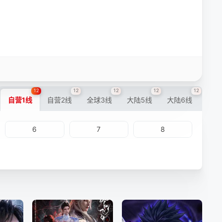
12
12
12
12
12
自营1线
自营2线
全球3线
大陆5线
大陆6线
6
7
8