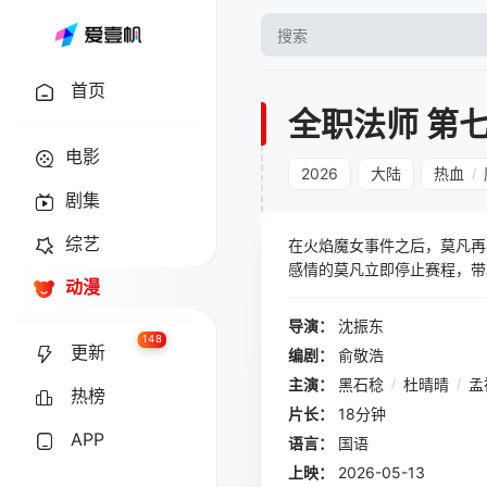
首页
全职法师 第
电影
2026
大陆
热血
/
剧集
综艺
在火焰魔女事件之后，莫凡再
感情的莫凡立即停止赛程，带
动漫
导演：
沈振东
148
更新
编剧：
俞敬浩
主演：
黑石稔
/
杜晴晴
/
孟
热榜
片长：
18分钟
APP
语言：
国语
上映：
2026-05-13