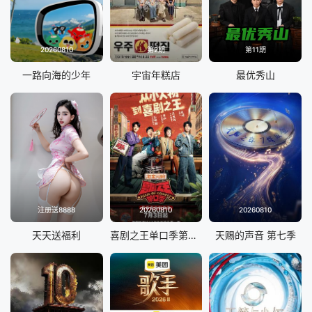
20260810
第2期
第11期
一路向海的少年
宇宙年糕店
最优秀山
注册送8888
20260810
20260810
天天送福利
喜剧之王单口季第三季
天赐的声音 第七季