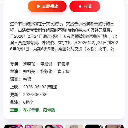
立即播放
收藏
这个节目的妙趣在于突发旅行。突然告诉出演者去旅行的日
程，出演者带着制作组原封不动地给的每人10万韩元经费，
于2026年2月24日通过频道十五夜直播被绑架到旅行地。 出
演人员是郑有美、朴叙俊、崔宇植，从2026年2月24日到202
6年3月1日，为期6天5夜，乘坐公共交通（地铁、火车、公
交车（市外、高速）而不是自驾游，2026年3月1日通过抵达
现场直播进行。节目在五月初
导演：
罗暎锡
/
申建俊
/
韩侑珍
主演：
郑裕美
/
朴叙俊
/
崔宇植
语言：
韩语
上映：
2026-05-03(韩国)
更新：
2026-06-08
备注：
6期全
豆瓣：
花样青春，限量版