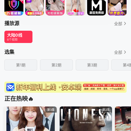
播放源
全部
大陆0线
6个视频
选集
全部
第1期
第2期
第3期
第4
正在热映🔥
第3集
第2集