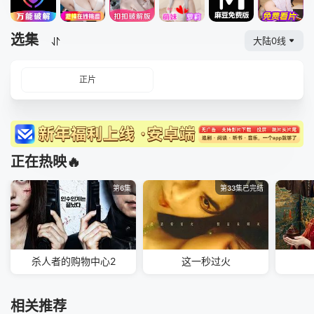
选集
大陆0线
正片
正在热映🔥
第6集
第33集已完结
杀人者的购物中心2
这一秒过火
相关推荐