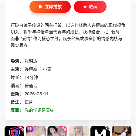
立即播放
收藏
打破白娘子传说的固有框架，以许仕林后人许博森的现代视角
切入，将千年神话与当代青年的成长、抉择结合，把 “救母”
而非 “爱情” 作为核心主线，赋予经典故事全新的情感内核与
现实思考。
导演：
张明达
主演：
许博森
/
小青
片长：
14分钟
语言：
普通话
更新：
2026-05-11
备注：
正片
豆瓣：
我的学姐是青蛇