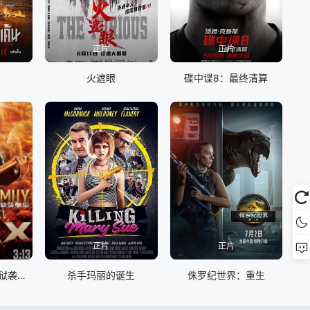
正片
正片
人
火遮眼
碟中谍8：最终清算
正片
正片
黄金神威：网走监狱袭击篇
杀手玛丽的诞生
侏罗纪世界：重生