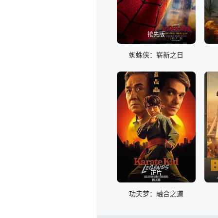
抢先版
蜘蛛侠：崭新之日
正片
功夫梦：融合之道