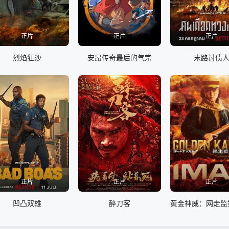
正片
正片
正片
烈焰狂沙
安昂传奇最后的气宗
末路讨债
正片
正片
正片
凹凸双雄
醉刀客