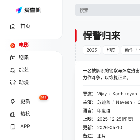
首页
悍警归来
电影
2025
印度
动作
/
剧集
综艺
一名被解职的警察与肆意残害
力作斗争，以恢复正义。
动漫
导演：
Vijay
/
Karthikeyan
143
更新
主演：
苏迪普
/
Naveen
/
C
语言：
印度语
热榜
上映：
2025-12-25(印度)
APP
更新：
2026-05-10
备注：
正片