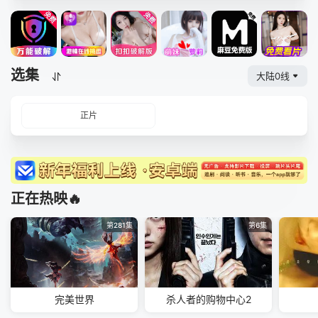
选集
大陆0线
正片
正在热映🔥
第281集
第6集
完美世界
杀人者的购物中心2