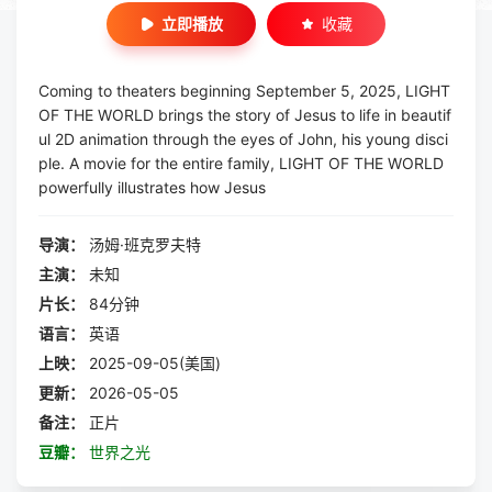
立即播放
收藏
Coming to theaters beginning September 5, 2025, LIGHT
OF THE WORLD brings the story of Jesus to life in beautif
ul 2D animation through the eyes of John, his young disci
ple. A movie for the entire family, LIGHT OF THE WORLD
powerfully illustrates how Jesus
导演：
汤姆·班克罗夫特
主演：
未知
片长：
84分钟
语言：
英语
上映：
2025-09-05(美国)
更新：
2026-05-05
备注：
正片
豆瓣：
世界之光