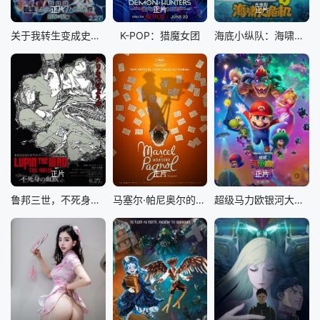
正片
正片
正片
关于我转生变成史莱姆这档事苍海之泪篇-劇場版
K-POP：猎魔女团
海底小纵队：海啸大危机
正片
正片
正片
鲁邦三世，不死身的血族
马塞尔·帕尼奥尔的华丽人生
超级马力欧银河大电影