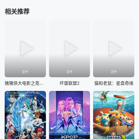
相关推荐
正片
正片
正片
猪猪侠大电影之竞速小英雄
坏蛋联盟2
猫和老鼠：星盘奇缘