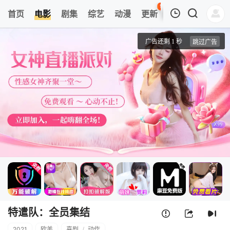
95
首页
电影
剧集
综艺
动漫
更新
热榜
APP
我的观影记录
X特遣队：全员集结
4K首家独播
清空
特遣队：全员集结
2021
欧美
喜剧
/
动作