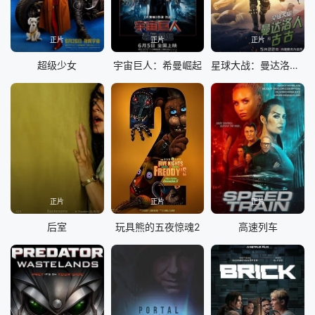
正片
正片
正片
超级少女
宇宙巨人：希曼崛起
星球大战：曼达洛人与古古
正片
正片
正片
后室
玩具熊的五夜惊魂2
高速列车