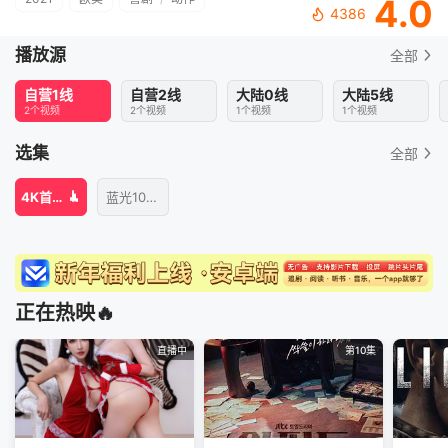
4.0
4386
播放源
全部
自营1线
自营2线
大陆0线
大陆5线
2个视频
2个视频
1个视频
1个视频
选集
全部
4K首家独播
蓝光1080P
正在热映🔥
直播中
第10集