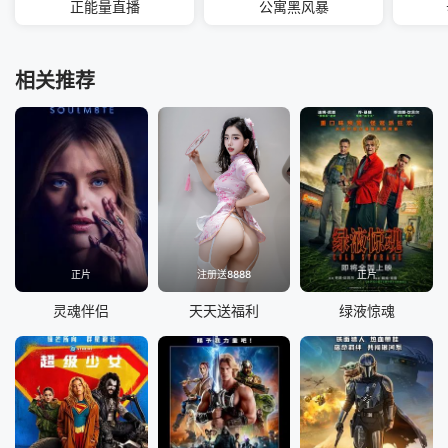
正能量直播
公寓黑风暴
相关推荐
正片
注册送8888
正片
灵魂伴侣
天天送福利
绿液惊魂