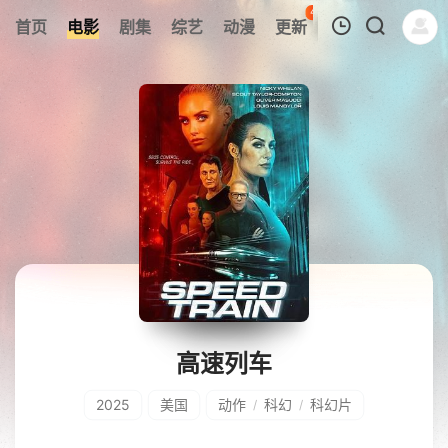
42
首页
电影
剧集
综艺
动漫
更新
热榜
APP
我的观影记录
暂无观看影片的记录
高速列车
2025
美国
动作
科幻
科幻片
/
/