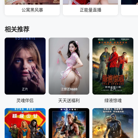
公寓黑风暴
正能量直播
相关推荐
正片
注册送8888
正片
灵魂伴侣
天天送福利
绿液惊魂