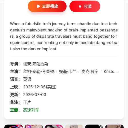
立即播放
收藏
When a futuristic train journey turns chaotic due to a tech
genius's malevolent hacking of brain-implanted passenge
rs, a group of disparate travelers must band together to r
egain control, confronting not only immediate dangers bu
t also the darker implicat
导演：
瑞安·弗朗西斯
主演：
丝柯·泰勒-考普顿
/
妮基·韦兰
/
麦克·曼宁
/
Kristos
/
An
语言：
英语
上映：
2025-12-05(美国)
更新：
2026-07-03
备注：
正片
豆瓣：
高速列车