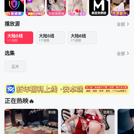
播放源
全部
大陆0线
大陆5线
大陆6线
1个视频
1个视频
1个视频
选集
全部
正片
正在热映🔥
第9集
直播中