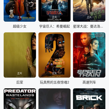
正片
正片
正片
超级少女
宇宙巨人：希曼崛起
星球大战：曼达洛人与古古
正片
正片
正片
后室
玩具熊的五夜惊魂2
高速列车