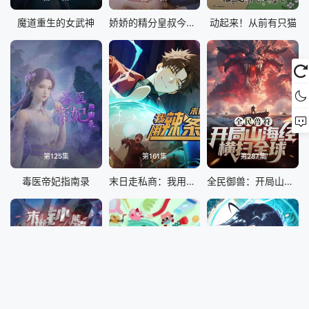
魔道重生的女武神
娇娇的精分皇叔今天又吃醋了
动起来！从前有只猫
第125集
第161集
第287集
毒医帝妃指南录
末日走私商：我用辣条换金砖动态漫画
全民御兽：开局山海经，我横扫全球