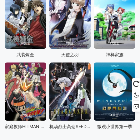
26集全
2集全
13集全
武装炼金
天使之羽
神样家族
203集全
1集全
4集全
家庭教师HITMAN REBORN!
机动战士高达SEED C.E.73 -观星者
微观小世界第一季