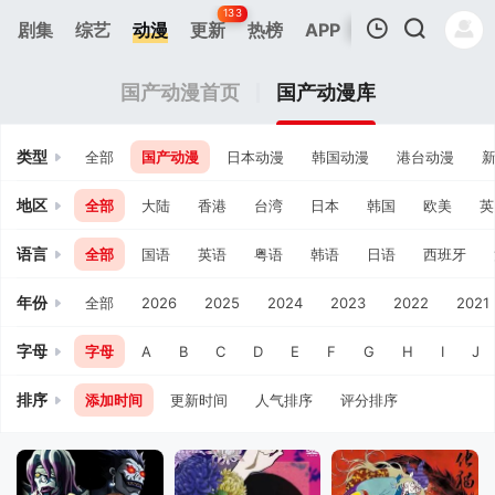
133
剧集
综艺
动漫
更新
热榜
APP
我的观影记录
国产动漫首页
国产动漫库
类型
全部
国产动漫
日本动漫
韩国动漫
港台动漫
地区
全部
大陆
香港
台湾
日本
韩国
欧美
英
语言
全部
国语
英语
粤语
韩语
日语
西班牙
暂无观看影片的记录
年份
全部
2026
2025
2024
2023
2022
2021
字母
字母
A
B
C
D
E
F
G
H
I
J
排序
添加时间
更新时间
人气排序
评分排序