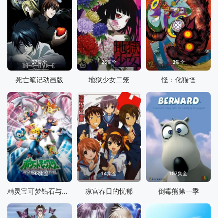
37集全
26集全
3集全
死亡笔记动画版
地狱少女二笼
怪：化猫怪
193集全
14集全
157集全
精灵宝可梦钻石与珍珠
凉宫春日的忧郁
倒霉熊第一季