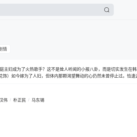
剧情
庭主妇成为了火热歌手？这不是耸人听闻的小报八卦，而是切实发生在韩
正花饰）如今嫁为了人妇，但体内那颗渴望舞动的心仍然未曾停止过。恰逢
，实现曾被自己搁置过的梦想。可不凑巧的是，身为律师的丈夫政民（黄
了。这让兴致冲冲的正花如同被浇了一盆冷水，一边是要维护丈夫的形象
奋斗与年龄无关，让我们看看这对夫妻如何改变自己。本片上映后获得多
汉伟
/
朴正民
/
马东锡