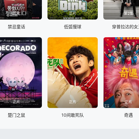
正片
正片
第2集
禁忌童话
低弧慢球
穿普拉达的女
正片
正片
正片
楚门之鼠
10间敢死队
奇遇