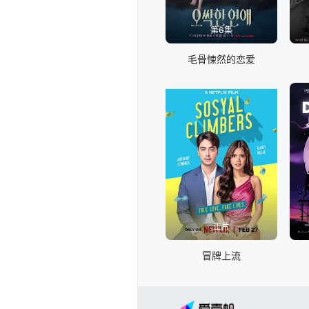
第6集
毛骨悚然的恋爱
正片
冒牌上流