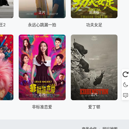
正片
高清版
王2
永远心跳漏一拍
功夫女足
正片
正片
非标准恋爱
爱丁顿
商务合作
网站地图