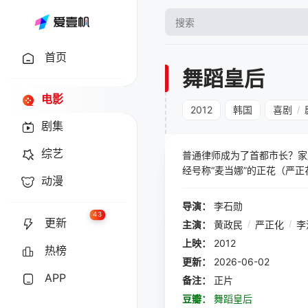
首页
舞蹈皇后
电影
2012
韩国
喜剧
/
剧集
综艺
普通律师成为了首都市长？家
经号称“麦当娜”的正花（严
动漫
出道的机会，正花想要把握住
花，他要参加首尔的市长选举
导演：
李石勋
想，到底该如何取舍。梦想、
43
更新
主演：
黄政民
/
严正化
/
李
均以真名演出。
上映：
2012
热榜
更新：
2026-06-02
APP
备注：
正片
豆瓣：
舞蹈皇后