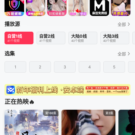
播放源
全部
自营1线
自营2线
大陆0线
大陆3线
41个视频
41个视频
40个视频
40个视频
选集
全部
1
2
3
4
5
正在热映🔥
第186集
第3集