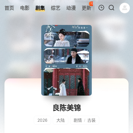
134
首页
电影
剧集
综艺
动漫
更新
热榜
APP
我的观影记录
暂无观看影片的记录
良陈美锦
2026
大陆
剧情
古装
/