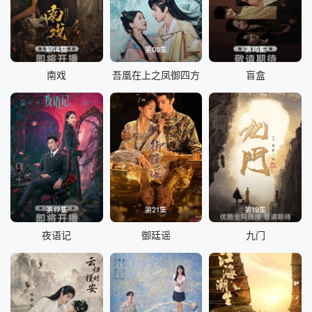
第14集
第08集
第13集
南戏
吾凰在上之凤御四方
盲盒
第17集
第21集
第19集
夜语记
御廷谣
九门