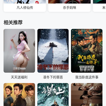
凡人修仙传
杀手妈咪
末
相关推荐
注册送8888
第26集已完结
第23集已完结
天天送福利
凛冬下的罪恶
我当卧底这件事