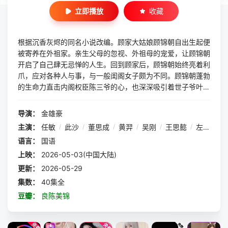
立即播放
收藏
根据沉香灰烬的同名小说改编。顾家大姑娘顾锦朝自出生起便
被寄养在外祖家。亲生父母的忽视、外祖母的宠爱，让顾锦朝
开启了自己肆无忌惮的人生。回到顾家后，顾锦朝始终亮着利
爪，应对各种人与事，与一般闺阁女子颇为不同。顾锦朝蓬勃
的生命力直击内阁权臣陈三爷的心，也深深吸引着世子爷叶
限、端方君子陈玄青。面对婚嫁问题，顾锦朝有自己的婚恋
观。在她逐渐看清了自己内心之后，她坚定地选择了那个尊重
导演：
金雄豪
她本性，容许她做自己的陈三爷。俩人婚后，她也逐渐成长为
主演：
任敏
/
此沙
/
董思成
/
黄羿
/
吴刚
/
王思懿
/
左叶
/
印
合格的重臣夫人，辅佐陈三爷一步步登上首辅之位，与陈三爷
语言：
国语
携手，将利国利民的一系列政策
上映：
2026-05-03(中国大陆)
更新：
2026-05-29
集数：
40集全
豆瓣：
良陈美锦