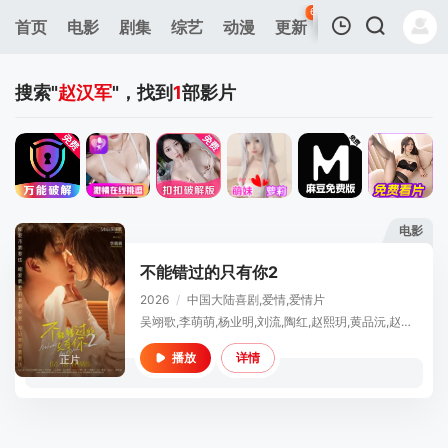
63
首页
电影
剧集
综艺
动漫
更新
热榜
APP
我的观影记录
搜索"
赵汉军
"，找到
1
部影片
电影
暂无观看影片的记录
不能错过的只有你2
2026
/
中国大陆
喜剧,爱情,爱情片
吴翊歌,李萌萌,杨业明,刘流,陶红,赵熙玥,黄品沅,赵晋,田东霖,赵汉军,王彩平
详情
播放
正片