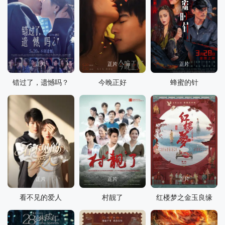
正片
正片
正片
错过了，遗憾吗？
今晚正好
蜂蜜的针
正片
正片
正片
看不见的爱人
村靓了
红楼梦之金玉良缘