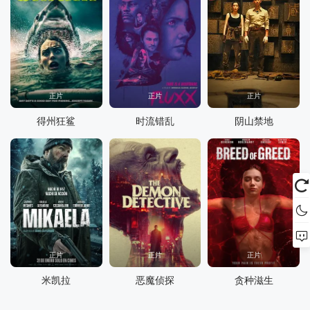
正片
正片
正片
得州狂鲨
时流错乱
阴山禁地
正片
正片
正片
米凯拉
恶魔侦探
贪种滋生