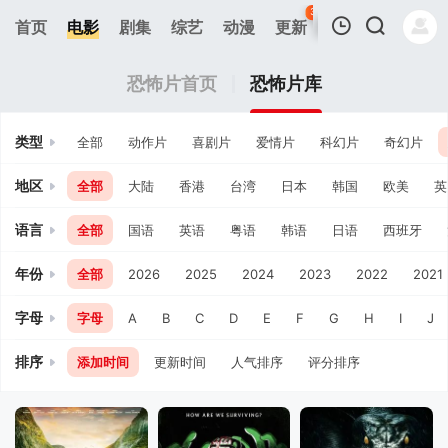
37
首页
电影
剧集
综艺
动漫
更新
热榜
APP
我的观影记录
恐怖片首页
恐怖片库
类型
全部
动作片
喜剧片
爱情片
科幻片
奇幻片
地区
全部
大陆
香港
台湾
日本
韩国
欧美
英
语言
全部
国语
英语
粤语
韩语
日语
西班牙
暂无观看影片的记录
年份
全部
2026
2025
2024
2023
2022
2021
字母
字母
A
B
C
D
E
F
G
H
I
J
排序
添加时间
更新时间
人气排序
评分排序