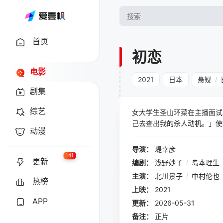
首页
初恋
电影
2021
日本
悬疑
/
剧集
综艺
女大学生圣山环菜在主播面试
己去查出我的杀人动机。」使
动漫
时，临床心理师真壁由纪受出
情关系复杂……当周遭人物对
导演：
堤幸彦
恋，是否就能解开杀父的原因
141
更新
编剧：
浅野妙子
/
岛本理生
主演：
北川景子
/
中村伦也
热榜
上映：
2021
APP
更新：
2026-05-31
备注：
正片