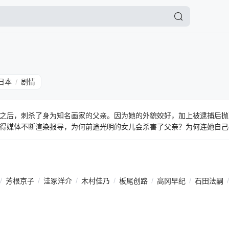
日本
剧情
/
之后，刺杀了身为知名画家的父亲。因为她的外貌姣好，加上被逮捕后抛
得媒体不断渲染报导，为何前途光明的女儿会杀害了父亲？为何连她自己
版社委托，计划将圣山环菜的故事撰写成书，因而开始研究这起事件。一
环菜的可疑处指证历历时，由纪却发现，在环菜身上有块缺失的关键记忆
？
/
芳根京子
/
洼冢洋介
/
木村佳乃
/
板尾创路
/
高冈早纪
/
石田法嗣
/