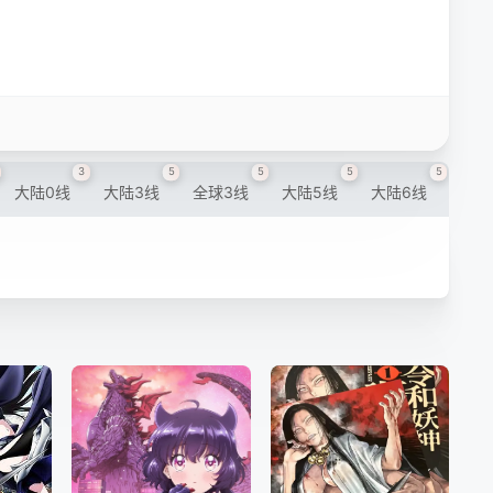
3
5
5
5
5
大陆0线
大陆3线
全球3线
大陆5线
大陆6线