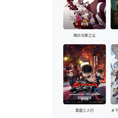
第5集
梅比乌斯之尘
第5集
雷霆三人行
乡