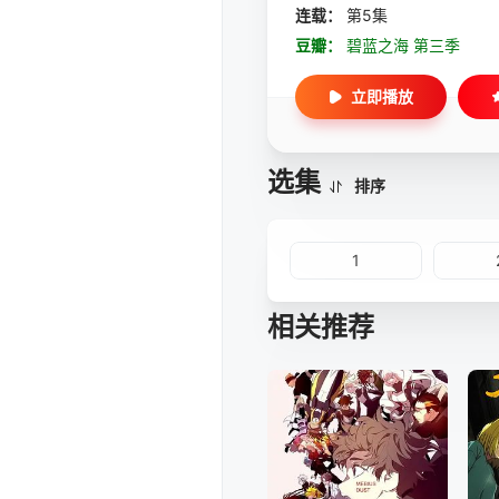
连载：
第5集
豆瓣：
碧蓝之海 第三季
立即播放
选集
排序
1
相关推荐