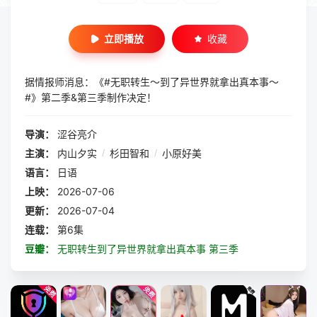
立即播放
收藏
据情报师消息：《#无职转生～到了异世界就拿出真本事～
#》第二季&第三季制作决定！
导演：
涩谷亮介
主演：
内山夕实
/
杉田智和
/
小原好美
语言：
日语
上映：
2026-07-06
更新：
2026-07-04
连载：
第6集
豆瓣：
无职转生到了异世界就拿出真本事 第三季