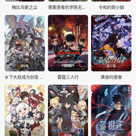
梅比乌斯之尘
落第贤者的学院无双第二回转生，S等级作弊魔术师冒险记
令和的斑小姐
第5集
第5集
第17集
乡下大叔成为剑圣 第二季
雷霆三人行
黄泉的使者
第6集
第5集
第5集