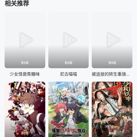
相关推荐
第6集
第6集
第6集
少女怪兽焦糖味
尼古喵喵
被追放的转生重骑士用游戏知识开无双
第5集
第7集
第6集