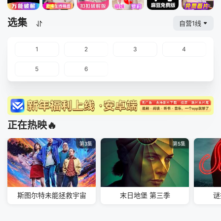
选集
自营1线
1
2
3
4
5
6
正在热映🔥
第3集
第5集
斯图尔特未能拯救宇宙
末日地堡 第三季
谜