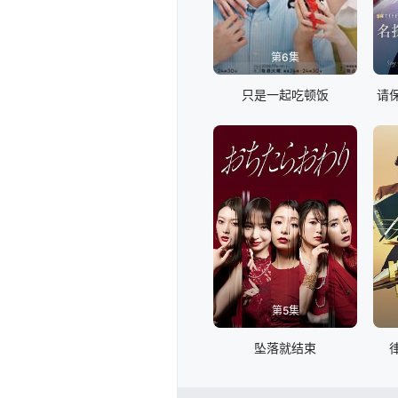
第6集
只是一起吃顿饭
请
第5集
坠落就结束