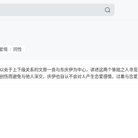
爱情
同性
/
以处于上下级关系的文原一良与东庆伊为中心，讲述这两个笨拙之人寻觅
创伤而避免与他人深交，庆伊也自认不会对人产生恋爱感情，过着与恋爱
这一共同爱好为契机，开始与他共度工作以外的时间。庆伊本未意识到关
白了“自己是同性恋”这一事实。直正也描绘笨拙而温柔的恋爱模样。