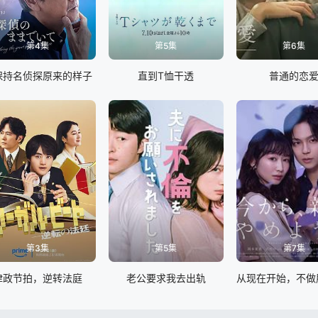
第4集
第5集
第6集
保持名侦探原来的样子
直到T恤干透
普通的恋
第3集
第5集
第7集
律政节拍，逆转法庭
老公要求我去出轨