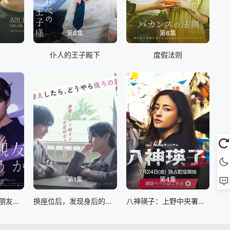
第6集
第6集
爱
仆人的王子殿下
度假法则
第1集
第4集
从现在开始，不做朋友了吧
换座位后，发现身后的男生好像喜欢我
八神瑛子：上野中央署组织犯罪对策课