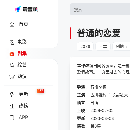
首页
普通的恋爱
电影
2026
日本
剧情
/
剧集
综艺
本作改编自同名漫画，是一部
爱情故事。一良因过去的心理
动漫
会人尊敬一良的庆伊，以电影
某日，借着酒劲的一良向他坦
导演：
石桥夕帆
137
更新
主演：
古川雄辉
/
长野凌大
语言：
日语
热榜
上映：
2026-07-02
APP
更新：
2026-08-08
集数：
第6集