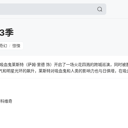
3季
奇幻
惊悚
/
吸血鬼莱斯特（萨姆·里德 饰）开启了一场火花四溅的跨城巡演，同时被
人气和明星光环的飙升，莱斯特对吸血鬼和人类的影响力也与日俱增，在吸
得不面对莱斯特的全新势力。
斯科维奇