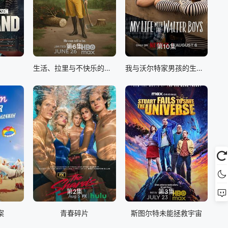
第6集
第10集
生活、拉里与不快乐的追求：一部美国史
我与沃尔特家男孩的生活 第三季
第2集
第3集
案
青春碎片
斯图尔特未能拯救宇宙