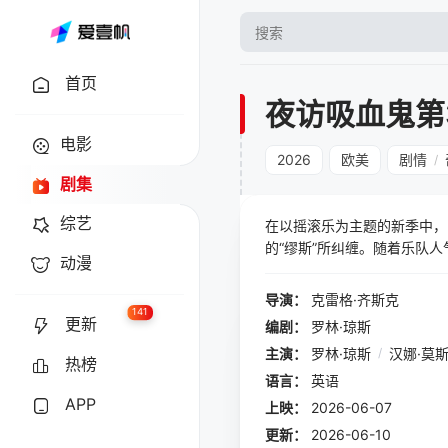
首页
夜访吸血鬼第
电影
2026
欧美
剧情
/
剧集
综艺
在以摇滚乐为主题的新季中，
的“缪斯”所纠缠。随着乐队
动漫
“大转化”背景下，其他人不
导演：
克雷格·齐斯克
141
更新
编剧：
罗林·琼斯
主演：
罗林·琼斯
/
汉娜·莫
热榜
语言：
英语
APP
上映：
2026-06-07
更新：
2026-06-10