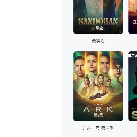
8集全
桑德坎
第2集
方舟一号 第三季