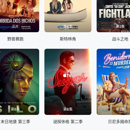
正片
第8集
第2集
野兽赛跑
斯特林角
战斗之地
第6集
第8集
第2集
末日地堡 第三季
谜探休格 第二季
贝尼多姆命