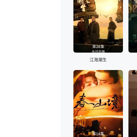
第26集
江海潮生
第14集