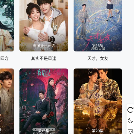
第16集已完结
第16集
御四方
其实不是重逢
天才，女友
第16集
第20集