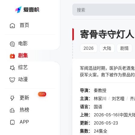
首页
寄骨寺守灯人
电影
2026
大陆
剧情
剧集
综艺
军阀混战时期，医护兵老酒鬼
获军火案，救下被作为祭品的
动漫
导演：
秦教授
135
更新
主演：
林家川
/
刘艺瞳
/
齐
语言：
国语
热榜
上映：
2026-05-16(中国大陆
APP
更新：
2026-05-23
集数：
24集全