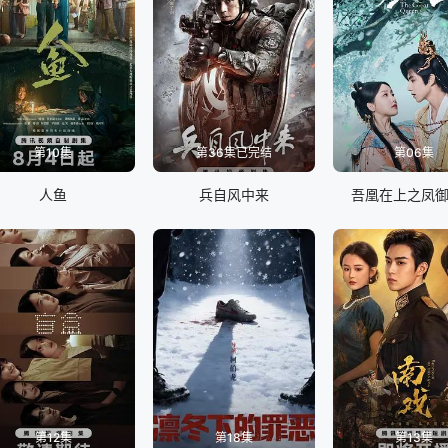
第10集
第36集已完结
第06集
人鱼
兵自风中来
吾凰在上之凤
第12集
第18集
第13集