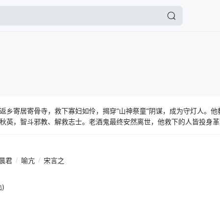
返乡寄居寄骨寺，救下寡妇如伶，揭穿“山神祭童”阴谋，成为守灯人。他
秋英，智斗邪教、解救志士。老酒鬼最终安然离世，他救下的人皆投身革
晨君
/
喻亢
/
宋言之
)