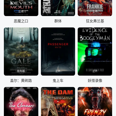
正片
正片
正片
恶魔之口
群体
狂女弗兰基
抢先版
正片
正片
盖尔：黄砖路
鬼上车
妖怪录像