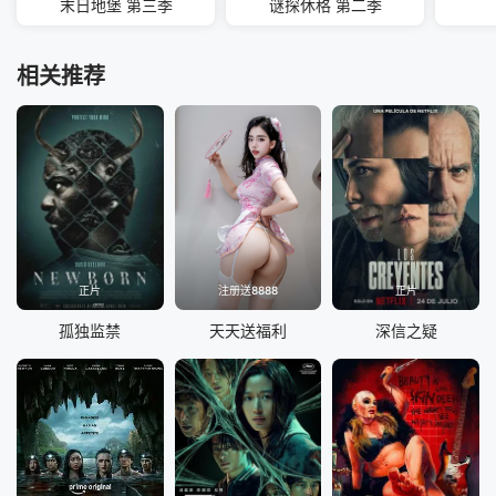
末日地堡 第三季
谜探休格 第二季
相关推荐
正片
注册送8888
正片
孤独监禁
天天送福利
深信之疑