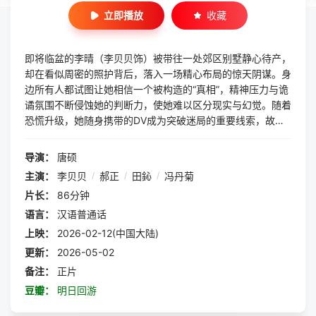
立即播放
收藏
即将临盆的李晴（李贝贝饰）被带往一处郊区别墅静心待产，
却在看似周密的照护背后，落入一场精心布局的惊天阴谋。身
边所有人都试图让她相信一个被构造的“真相”，精神压力与诡
谲氛围不断侵蚀她的判断力，使她难以区分现实与幻觉。随着
恐慌升级，她随身携带的DV成为突破迷局的重要线索，故事
走向也随之产生翻转。
导演：
唐硕
主演：
李贝贝
/
郝正
/
田鈊
/
冯丹菊
片长：
86分钟
语言：
汉语普通话
上映：
2026-02-12(中国大陆)
更新：
2026-05-02
备注：
正片
豆瓣：
明日回游