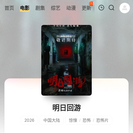
136
首页
电影
剧集
综艺
动漫
更新
热榜
APP
我的观影记录
暂无观看影片的记录
明日回游
2026
中国大陆
惊悚
恐怖
恐怖片
/
/