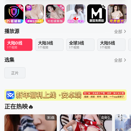
播放源
全部
大陆0线
大陆3线
全球3线
大陆5线
1个视频
1个视频
1个视频
1个视频
选集
全部
正片
正在热映🔥
第3集
直播中