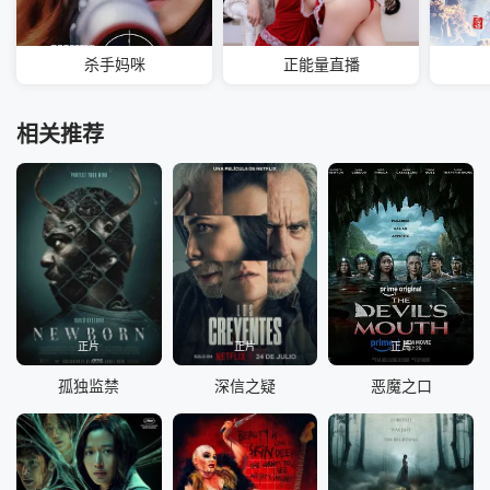
杀手妈咪
正能量直播
相关推荐
正片
正片
正片
孤独监禁
深信之疑
恶魔之口