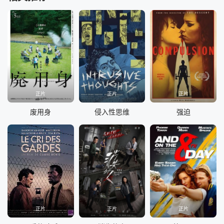
正片
正片
正片
废用身
侵入性思维
强迫
正片
正片
正片