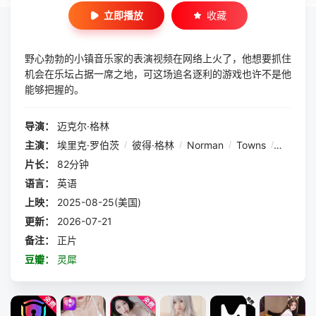
立即播放
收藏
野心勃勃的小镇音乐家的表演视频在网络上火了，他想要抓住
机会在乐坛占据一席之地，可这场追名逐利的游戏也许不是他
能够把握的。
导演：
迈克尔·格林
主演：
埃里克·罗伯茨
/
彼得·格林
/
Norman
/
Towns
/
薇薇安·
片长：
82分钟
语言：
英语
上映：
2025-08-25(美国)
更新：
2026-07-21
备注：
正片
豆瓣：
灵犀