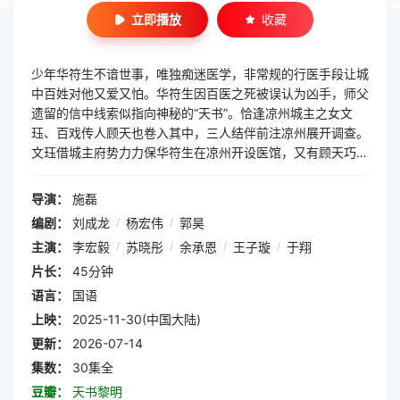
立即播放
收藏
少年华符生不谙世事，唯独痴迷医学，非常规的行医手段让城
中百姓对他又爱又怕。华符生因百医之死被误认为凶手，师父
遗留的信中线索似指向神秘的“天书”。恰逢凉州城主之女文
珏、百戏传人顾天也卷入其中，三人结伴前注凉州展开调查。
文珏借城主府势力力保华符生在凉州开设医馆，又有顾天巧舌
如簧辅助套取情报。华符生在凉州为贫民行医治病的同时寻找
真相，然而奇诡之事频发，迷局愈加错综。华符生并不知道，
导演：
施磊
自己的到来已经悄然引起凉州城内暗流涌动……
编剧：
刘成龙
/
杨宏伟
/
郭昊
主演：
李宏毅
/
苏晓彤
/
余承恩
/
王子璇
/
于翔
片长：
45分钟
语言：
国语
上映：
2025-11-30(中国大陆)
更新：
2026-07-14
集数：
30集全
豆瓣：
天书黎明