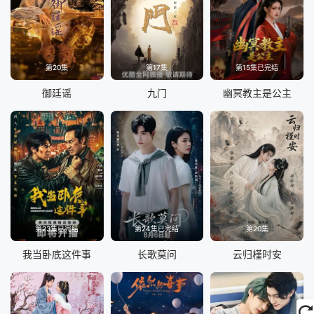
第20集
第17集
第15集已完结
御廷谣
九门
幽冥教主是公主
第23集已完结
第24集已完结
第20集
我当卧底这件事
长歌莫问
云归槿时安