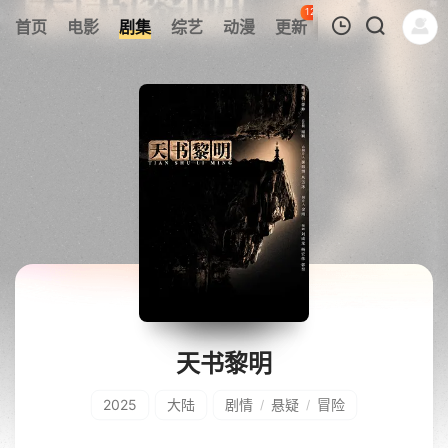
120
首页
电影
剧集
综艺
动漫
更新
热榜
APP
我的观影记录
暂无观看影片的记录
天书黎明
2025
大陆
剧情
悬疑
冒险
/
/