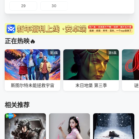
29
30
正在热映🔥
第3集
第5集
斯图尔特未能拯救宇宙
末日地堡 第三季
谜
相关推荐