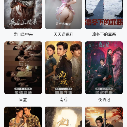
第36集已完结
注册送8888
第18集
兵自风中来
天天送福利
凛冬下的罪恶
第12集
第13集
第16集
盲盒
南戏
夜语记