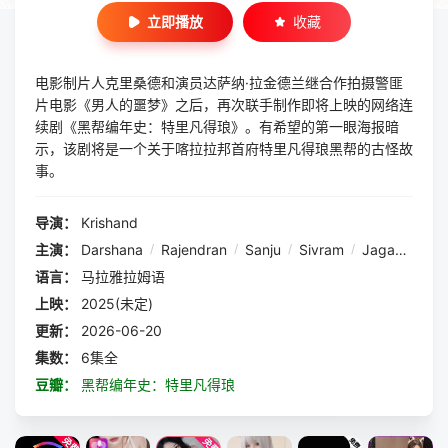
立即播放
收藏
电影制片人克里桑德和演员达萨纳·拉金德兰继合作拍摄警匪
片电影《男人的噩梦》之后，再次联手制作即将上映的网络连
续剧《黑帮编年史：特里凡得琅》。有希望的第一眼海报暗
示，该剧将是一个关于喀拉拉邦首府特里凡得琅黑帮的古怪故
事。
导演：
Krishand
主演：
Darshana
/
Rajendran
/
Sanju
/
Sivram
/
Jagadish
/
I
语言：
马拉雅拉姆语
上映：
2025(未定)
更新：
2026-06-20
集数：
6集全
豆瓣：
黑帮编年史：特里凡得琅