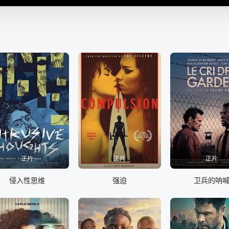
正片
正片
正片
侵入性思维
强迫
卫兵的呐