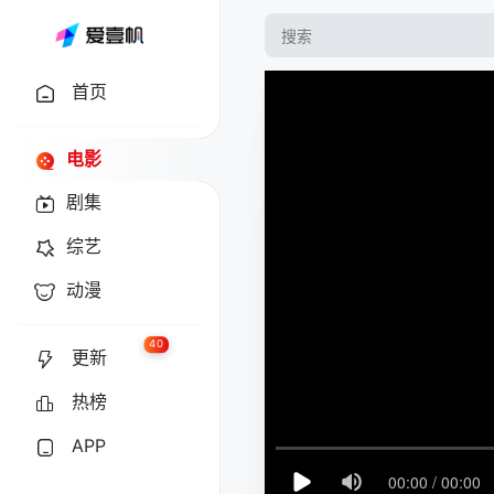
首页
电影
剧集
综艺
动漫
40
更新
热榜
APP