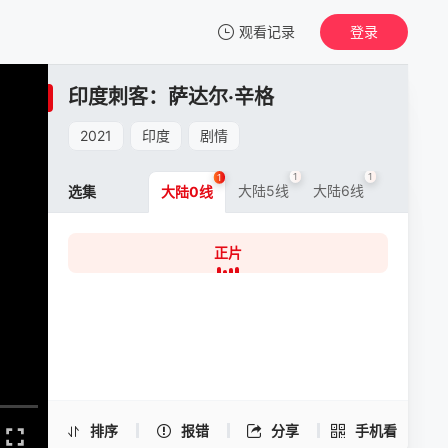
观看记录
登录
我的观影记录
印度刺客：萨达尔·辛格
印度刺客：萨达尔·辛格
正片
2021
印度
剧情
清空
1
1
1
大陆5线
大陆6线
选集
大陆0线
正片
印度刺客：萨达尔·辛格 -正片
手机扫一扫继续看
排序
报错
分享
手机看