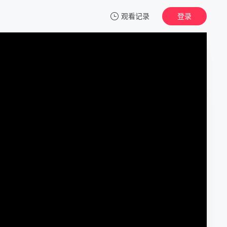
观看记录
登录
我的观影记录
看不见的罪
第1集
清空