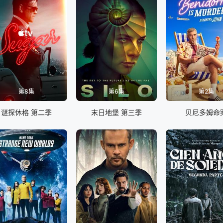
第8集
第6集
第2集
谜探休格 第二季
末日地堡 第三季
贝尼多姆命