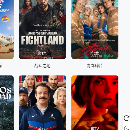
第1集
第2集
案
战斗之地
青春碎片