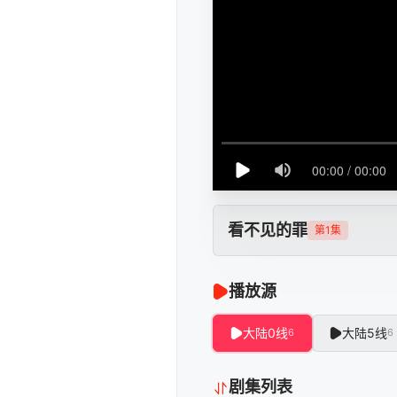
看不见的罪
第1集
播放源
大陆0线
大陆5线
6
6
剧集列表