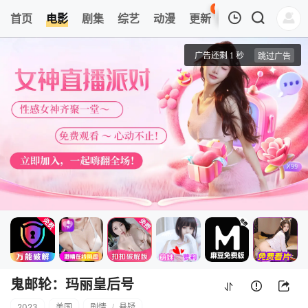
65
首页
电影
剧集
综艺
动漫
更新
热榜
APP
我的观影记录
鬼邮轮：玛丽皇后号
正片
清空
鬼邮轮：玛丽皇后号
2023
美国
剧情
/
悬疑