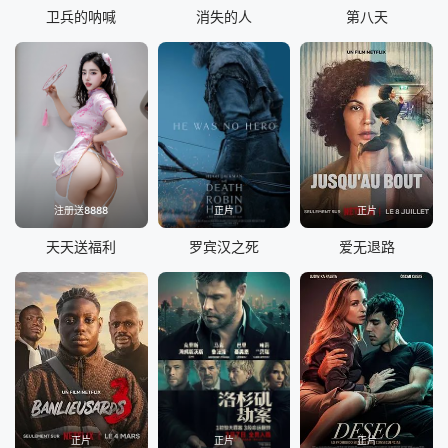
卫兵的呐喊
消失的人
第八天
注册送8888
正片
正片
天天送福利
罗宾汉之死
爱无退路
正片
正片
正片