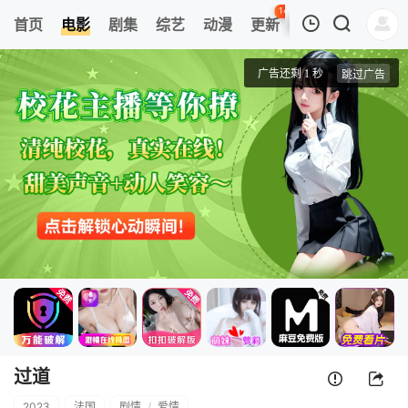
141
首页
电影
剧集
综艺
动漫
更新
热榜
APP
我的观影记录
过道
正片
清空
过道
2023
法国
剧情
/
爱情