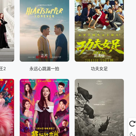
正片
高清版
王2
永远心跳漏一拍
功夫女足