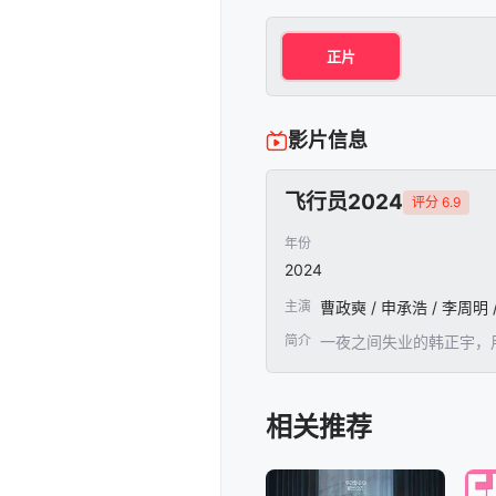
正片
影片信息
飞行员2024
评分 6.9
年份
2024
主演
曹政奭 / 申承浩 / 李周明 
简介
一夜之间失业的韩正宇，
相关推荐