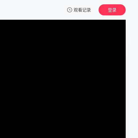
观看记录
登录
我的观影记录
飞行员2024
正片
清空