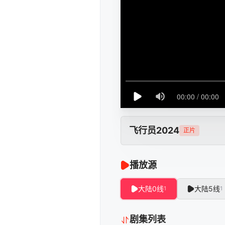
飞行员2024
正片
播放源
大陆0线
大陆5线
1
1
剧集列表