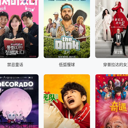
正片
正片
第2集
禁忌童话
低弧慢球
穿普拉达的女