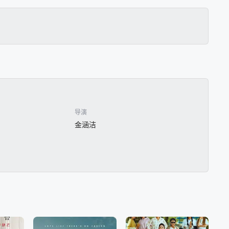
导演
金涵洁