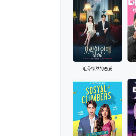
第7集
毛骨悚然的恋爱