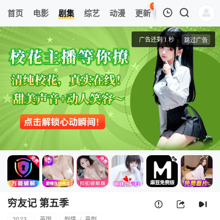
50
首页
电影
剧集
综艺
动漫
更新
热榜
APP
我的观影记录
穷友记 第五季
第1集
清空
穷友记 第五季
2023
英国
剧情
/
喜剧