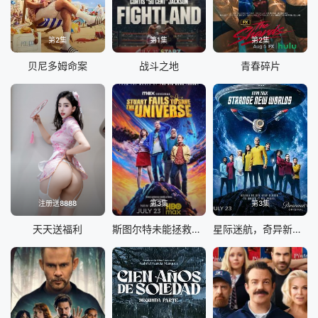
第2集
第1集
第2集
贝尼多姆命案
战斗之地
青春碎片
注册送8888
第3集
第3集
天天送福利
斯图尔特未能拯救宇宙
星际迷航，奇异新世界第四季