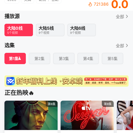
0.0
721386
播放源
全部
大陆0线
大陆5线
大陆6线
5个视频
9个视频
9个视频
选集
全部
第1集
第2集
第3集
第4集
第5集
正在热映🔥
第6集
第8集