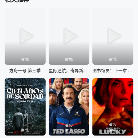
第1集
第3集
第1集
方舟一号 第三季
星际迷航，奇异新世界第四季
图书馆员：下一章 第二季
第7集
第1集
第5集