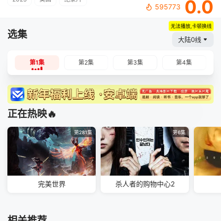
0.0
595773
无法播放,卡顿换线
选集
大陆0线
第1集
第2集
第3集
第4集
正在热映🔥
第281集
第6集
完美世界
杀人者的购物中心2
相关推荐