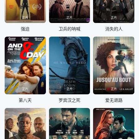
正片
正片
正片
强迫
卫兵的呐喊
消失的人
正片
正片
正片
第八天
罗宾汉之死
爱无退路