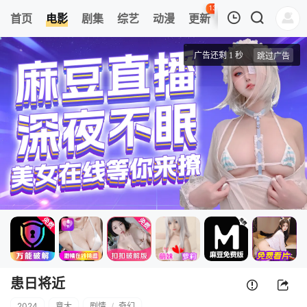
132
首页
电影
剧集
综艺
动漫
更新
热榜
APP
我的观影记录
患日将近
正片
清空
患日将近
2024
意大
剧情
/
奇幻