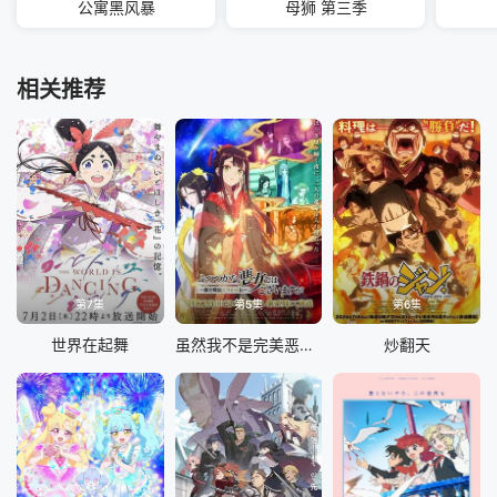
公寓黑风暴
母狮 第三季
相关推荐
第7集
第5集
第6集
世界在起舞
虽然我不是完美恶女～雏宫蝶鼠替换传
炒翻天