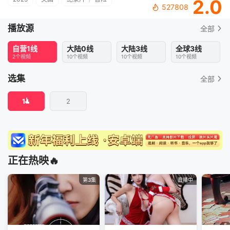
2.0
527808
播放源
全部
自营1线
大陆0线
大陆3线
全球3线
2个视频
10个视频
10个视频
10个视频
选集
全部
1
2
正在热映🔥
第3集
直播中