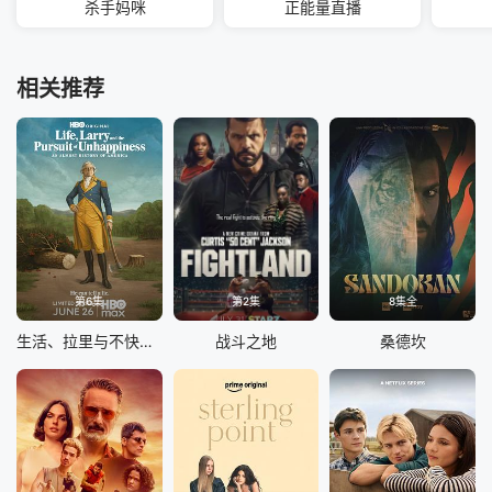
杀手妈咪
正能量直播
相关推荐
第6集
第2集
8集全
生活、拉里与不快乐的追求：一部美国史
战斗之地
桑德坎