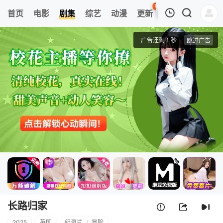
88
首页
电影
剧集
综艺
动漫
更新
热榜
APP
我的观影记录
长路归家
1
清空
长路归家
2025
英国
纪录片
/
冒险