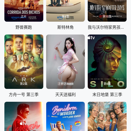
正片
第8集
第10集
野兽赛跑
斯特林角
我与沃尔特家男孩的生活 第三季
第2集
注册送8888
第6集
方舟一号 第三季
天天送福利
末日地堡 第三季