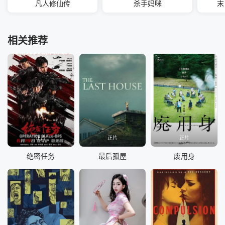
凡人修仙传
杀手妈咪
末
相关推荐
正片
正片
正片
绝密任务
最后孤屋
废用身