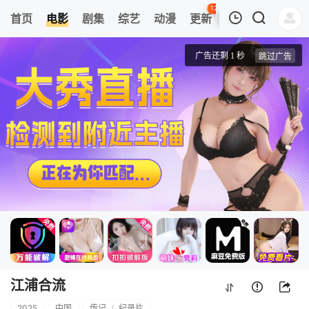
120
首页
电影
剧集
综艺
动漫
更新
热榜
APP
我的观影记录
江浦合流
正片
清空
江浦合流
2025
中国
传记
/
纪录片