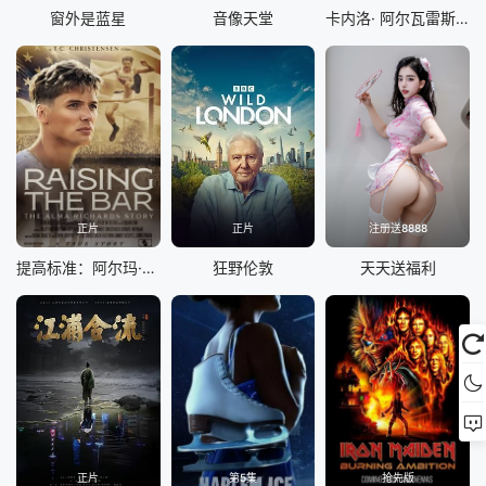
窗外是蓝星
音像天堂
卡内洛· 阿尔瓦雷斯 vs 特伦斯·克劳福德
正片
正片
注册送8888
提高标准：阿尔玛·理查兹的故事
狂野伦敦
天天送福利
正片
第5集
抢先版