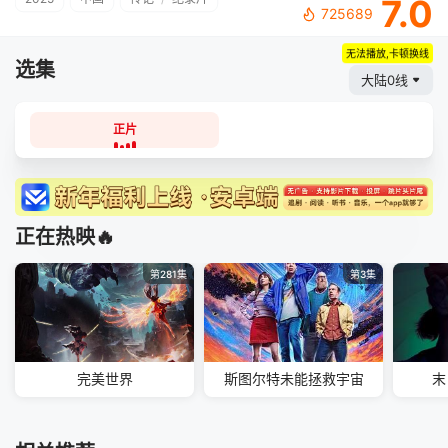
7.0
725689
无法播放,卡顿换线
选集
大陆0线
正片
正在热映🔥
第281集
第3集
完美世界
斯图尔特未能拯救宇宙
末