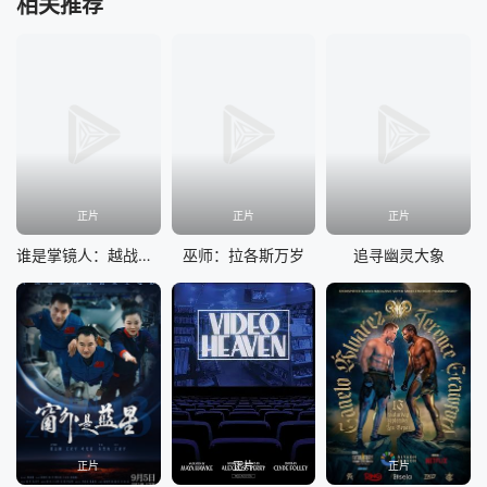
相关推荐
正片
正片
正片
谁是掌镜人：越战经典照片之谜
巫师：拉各斯万岁
追寻幽灵大象
正片
正片
正片