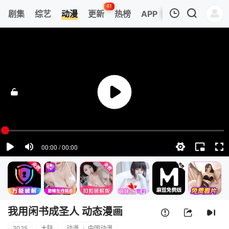
41
剧集
综艺
动漫
更新
热榜
APP
我的观影记录
我用闲书成圣人 动态漫画
第1集
清空
我用闲书成圣人 动态漫画
2025
大陆
动漫
/
中国动漫