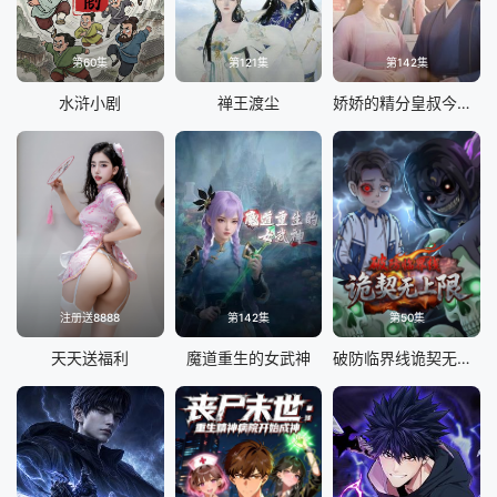
第60集
第121集
第142集
水浒小剧
禅王渡尘
娇娇的精分皇叔今天又吃醋了
注册送8888
第142集
第50集
天天送福利
魔道重生的女武神
破防临界线诡契无上限