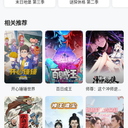
末日地堡 第三季
谜探休格 第二季
相关推荐
第66集
第14集
第187集
开心锤锤世界
百日成王
师尊：这个冲师逆徒才不是圣子 动态漫画