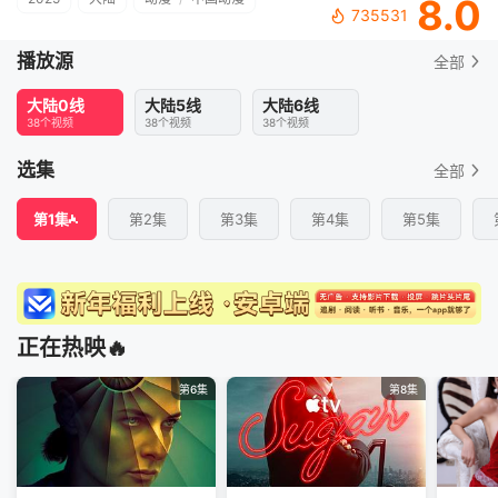
8.0
735531
播放源
全部
大陆0线
大陆5线
大陆6线
38个视频
38个视频
38个视频
选集
全部
第1集
第2集
第3集
第4集
第5集
正在热映🔥
第6集
第8集