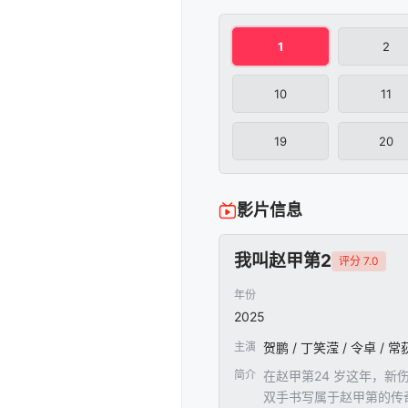
1
2
10
11
19
20
影片信息
我叫赵甲第2
评分 7.0
年份
2025
主演
贺鹏 / 丁笑滢 / 令卓 / 常
简介
在赵甲第24 岁这年，
双手书写属于赵甲第的传