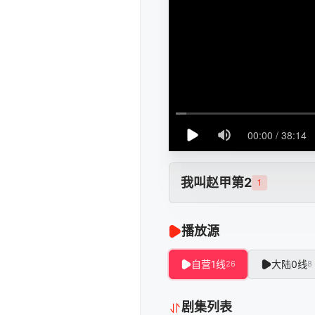
我叫赵甲第2
1
播放源
自营1线
大陆0线
26
8
剧集列表