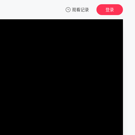
观看记录
登录
我的观影记录
我叫赵甲第2
1
清空