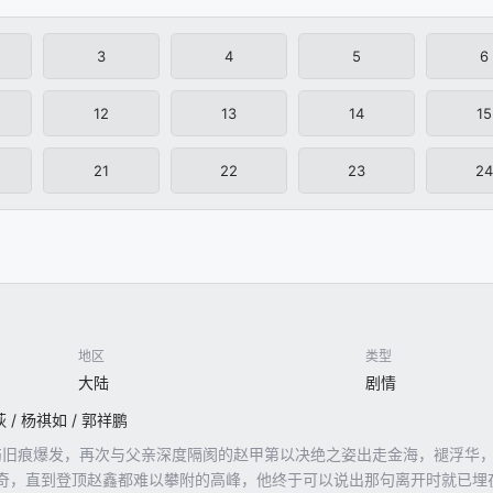
3
4
5
6
12
13
14
15
21
22
23
24
地区
类型
大陆
剧情
荻 / 杨祺如 / 郭祥鹏
新伤旧痕爆发，再次与父亲深度隔阂的赵甲第以决绝之姿出走金海，褪浮华
奇，直到登顶赵鑫都难以攀附的高峰，他终于可以说出那句离开时就已埋