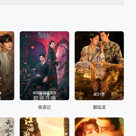
第17集
第21集
夜语记
御廷谣