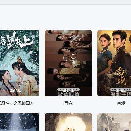
第08集
第13集
第14集
吾凰在上之凤御四方
盲盒
南戏