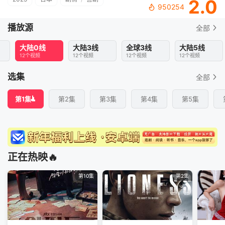
2.0
950254
播放源
全部
大陆0线
大陆3线
全球3线
大陆5线
12个视频
12个视频
12个视频
12个视频
选集
全部
第1集
第2集
第3集
第4集
第5集
正在热映🔥
第10集
第2集