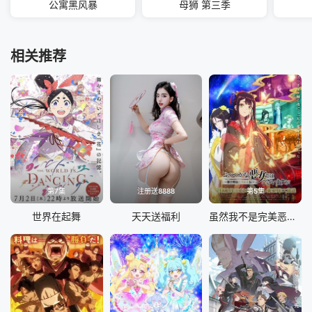
公寓黑风暴
母狮 第三季
相关推荐
第7集
注册送8888
第5集
世界在起舞
天天送福利
虽然我不是完美恶女～雏宫蝶鼠替换传