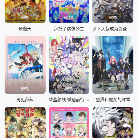
第6集
第18集
第5集
炒翻天
拜托了偶像公主
乡下大叔成为剑圣 第二季
第6集
第6集
第18集
再见菈菈
碧蓝航线 微速前行 第二季
黑猫和魔女的课堂