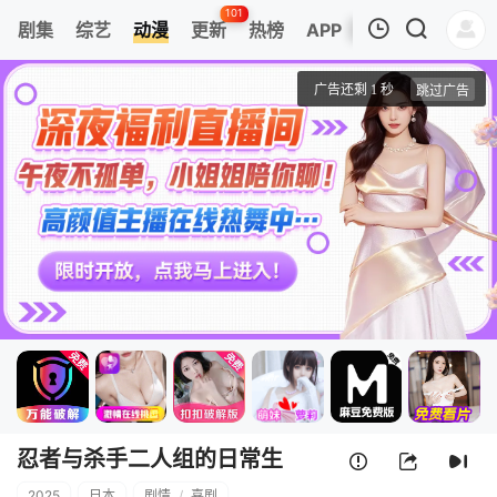
101
剧集
综艺
动漫
更新
热榜
APP
我的观影记录
忍者与杀手二人组的日常生活
第1集
清空
忍者与杀手二人组的日常生
2025
日本
剧情
/
喜剧